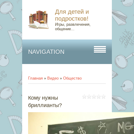
Для детей и
подростков!
Игры, развлечения,
общение...
NAVIGATION
Главная
»
Видео
»
Общество
Кому нужны
бриллианты?