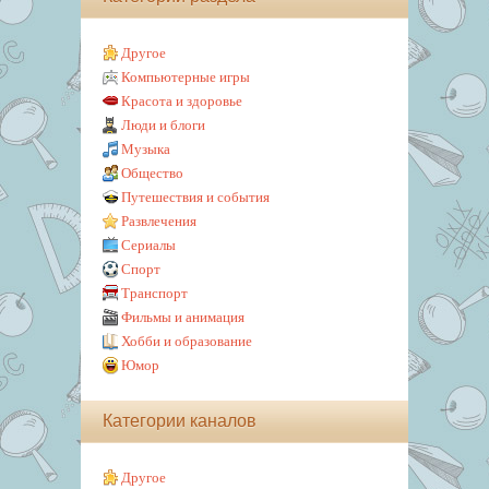
Другое
Компьютерные игры
Красота и здоровье
Люди и блоги
Музыка
Общество
Путешествия и события
Развлечения
Сериалы
Спорт
Транспорт
Фильмы и анимация
Хобби и образование
Юмор
Категории каналов
Другое