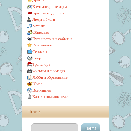
Другое
Компьютерные игры
Красота и здоровье
Люди и блоги
Музыка
Общество
Путешествия и события
Развлечения
Сериалы
Спорт
Транспорт
Фильмы и анимация
Хобби и образование
Юмор
Все каналы
Каналы пользователей
Поиск