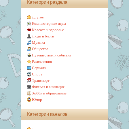
Категории раздела
Другое
Компьютерные игры
Красота и здоровье
Люди и блоги
Музыка
Общество
Путешествия и события
Развлечения
Сериалы
Спорт
Транспорт
Фильмы и анимация
Хобби и образование
Юмор
Категории каналов