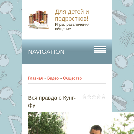
Для детей и
подростков!
Игры, развлечения,
общение...
NAVIGATION
Главная
»
Видео
»
Общество
Вся правда о Кунг-
фу