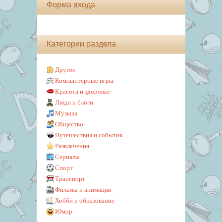
Форма входа
Категории раздела
Другое
Компьютерные игры
Красота и здоровье
Люди и блоги
Музыка
Общество
Путешествия и события
Развлечения
Сериалы
Спорт
Транспорт
Фильмы и анимация
Хобби и образование
Юмор