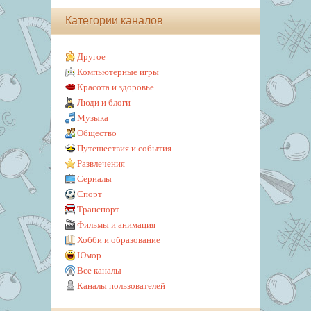
Категории каналов
Другое
Компьютерные игры
Красота и здоровье
Люди и блоги
Музыка
Общество
Путешествия и события
Развлечения
Сериалы
Спорт
Транспорт
Фильмы и анимация
Хобби и образование
Юмор
Все каналы
Каналы пользователей