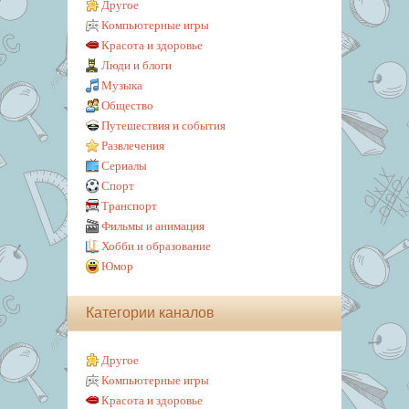
Другое
Компьютерные игры
Красота и здоровье
Люди и блоги
Музыка
Общество
Путешествия и события
Развлечения
Сериалы
Спорт
Транспорт
Фильмы и анимация
Хобби и образование
Юмор
Категории каналов
Другое
Компьютерные игры
Красота и здоровье