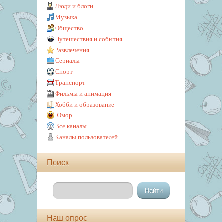
Люди и блоги
Музыка
Общество
Путешествия и события
Развлечения
Сериалы
Спорт
Транспорт
Фильмы и анимация
Хобби и образование
Юмор
Все каналы
Каналы пользователей
Поиск
Наш опрос