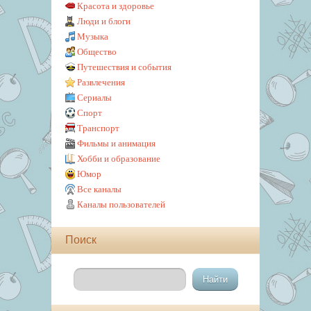
Красота и здоровье
Люди и блоги
Музыка
Общество
Путешествия и события
Развлечения
Сериалы
Спорт
Транспорт
Фильмы и анимация
Хобби и образование
Юмор
Все каналы
Каналы пользователей
Поиск