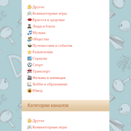
Другое
Компьютерные игры
Красота и здоровье
Люди и блоги
Музыка
Общество
Путешествия и события
Развлечения
Сериалы
Спорт
Транспорт
Фильмы и анимация
Хобби и образование
Юмор
Категории каналов
Другое
Компьютерные игры