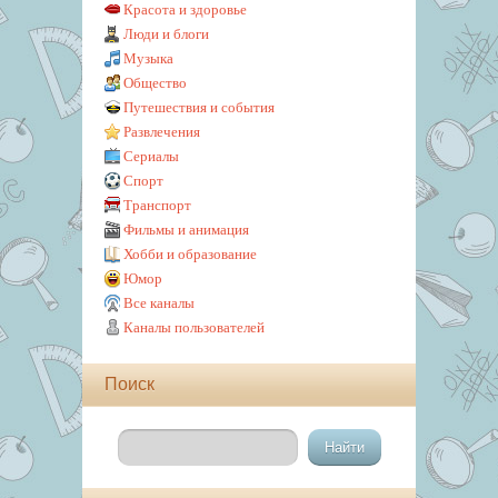
Красота и здоровье
Люди и блоги
Музыка
Общество
Путешествия и события
Развлечения
Сериалы
Спорт
Транспорт
Фильмы и анимация
Хобби и образование
Юмор
Все каналы
Каналы пользователей
Поиск