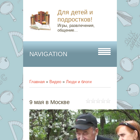
Для детей и
подростков!
Игры, развлечения,
общение...
NAVIGATION
Главная
»
Видео
»
Люди и блоги
9 мая в Москве