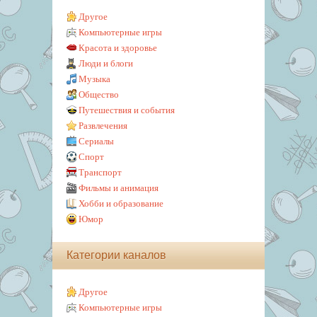
Другое
Компьютерные игры
Красота и здоровье
Люди и блоги
Музыка
Общество
Путешествия и события
Развлечения
Сериалы
Спорт
Транспорт
Фильмы и анимация
Хобби и образование
Юмор
Категории каналов
Другое
Компьютерные игры