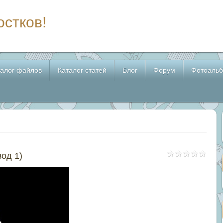
остков!
талог файлов
Каталог статей
Блог
Форум
Фотоаль
од 1)