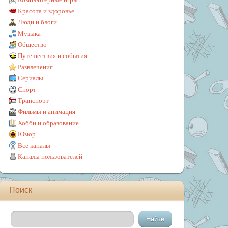
Красота и здоровье
Люди и блоги
Музыка
Общество
Путешествия и события
Развлечения
Сериалы
Спорт
Транспорт
Фильмы и анимация
Хобби и образование
Юмор
Все каналы
Каналы пользователей
Поиск