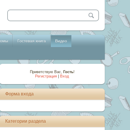
бомы
Гостевая книга
Видео
Приветствую Вас
,
Гость
!
Регистрация
|
Вход
Форма входа
Категории раздела