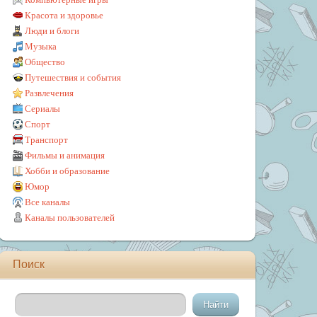
Красота и здоровье
Люди и блоги
Музыка
Общество
Путешествия и события
Развлечения
Сериалы
Спорт
Транспорт
Фильмы и анимация
Хобби и образование
Юмор
Все каналы
Каналы пользователей
Поиск