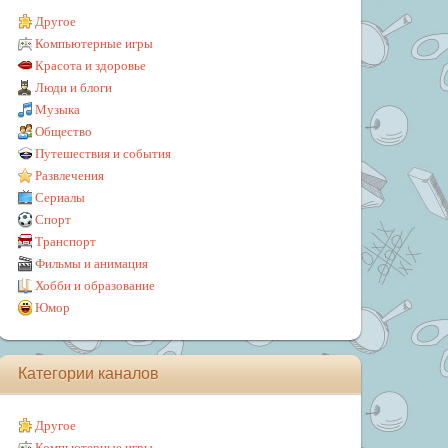
Другое
Компьютерные игры
Красота и здоровье
Люди и блоги
Музыка
Общество
Путешествия и события
Развлечения
Сериалы
Спорт
Транспорт
Фильмы и анимация
Хобби и образование
Юмор
Категории каналов
Другое
Компьютерные игры