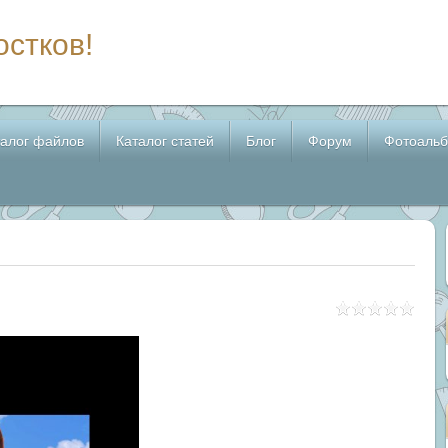
остков!
талог файлов
Каталог статей
Блог
Форум
Фотоаль