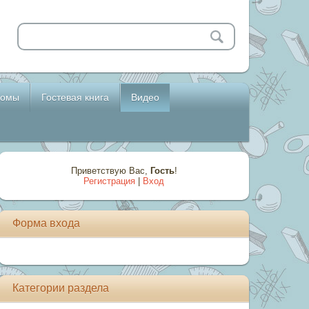
бомы
Гостевая книга
Видео
Приветствую Вас
,
Гость
!
Регистрация
|
Вход
Форма входа
Категории раздела