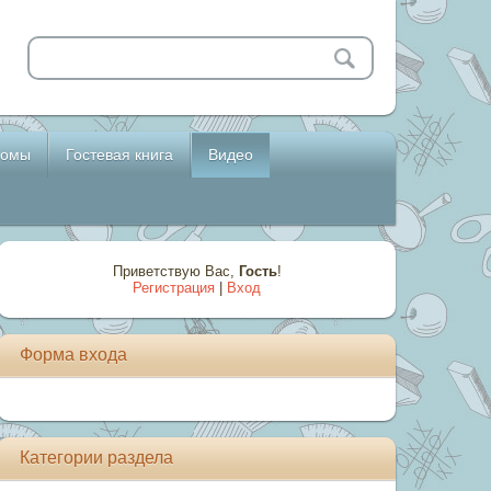
бомы
Гостевая книга
Видео
Приветствую Вас
,
Гость
!
Регистрация
|
Вход
Форма входа
Категории раздела