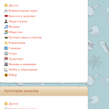
Другое
Компьютерные игры
Красота и здоровье
Люди и блоги
Музыка
Общество
Путешествия и события
Развлечения
Сериалы
Спорт
Транспорт
Фильмы и анимация
Хобби и образование
Юмор
Категории каналов
Другое
Компьютерные игры