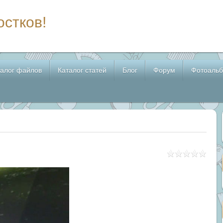
остков!
талог файлов
Каталог статей
Блог
Форум
Фотоаль