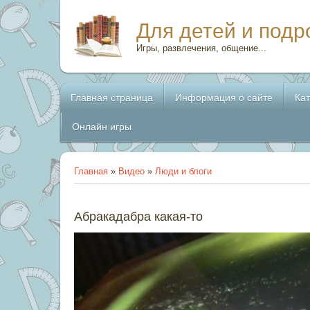
Для детей и подр
Игры, развлечения, общение...
Главная страница
Информация о сайте
Ка
Онлайн игры
Главная
»
Видео
»
Люди и блоги
Абракадабра какая-то