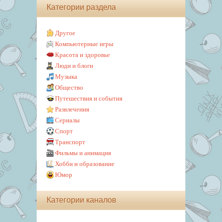
Категории раздела
Другое
Компьютерные игры
Красота и здоровье
Люди и блоги
Музыка
Общество
Путешествия и события
Развлечения
Сериалы
Спорт
Транспорт
Фильмы и анимация
Хобби и образование
Юмор
Категории каналов