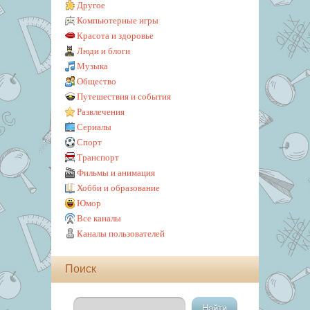
Другое
Компьютерные игры
Красота и здоровье
Люди и блоги
Музыка
Общество
Путешествия и события
Развлечения
Сериалы
Спорт
Транспорт
Фильмы и анимация
Хобби и образование
Юмор
Все каналы
Каналы пользователей
Поиск