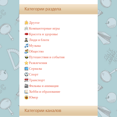
Категории раздела
Другое
Компьютерные игры
Красота и здоровье
Люди и блоги
Музыка
Общество
Путешествия и события
Развлечения
Сериалы
Спорт
Транспорт
Фильмы и анимация
Хобби и образование
Юмор
Категории каналов