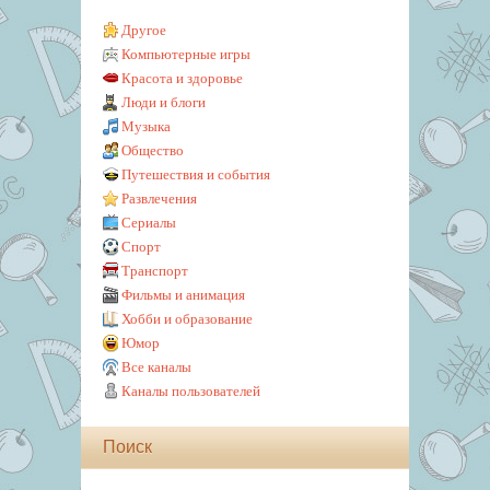
Другое
Компьютерные игры
Красота и здоровье
Люди и блоги
Музыка
Общество
Путешествия и события
Развлечения
Сериалы
Спорт
Транспорт
Фильмы и анимация
Хобби и образование
Юмор
Все каналы
Каналы пользователей
Поиск