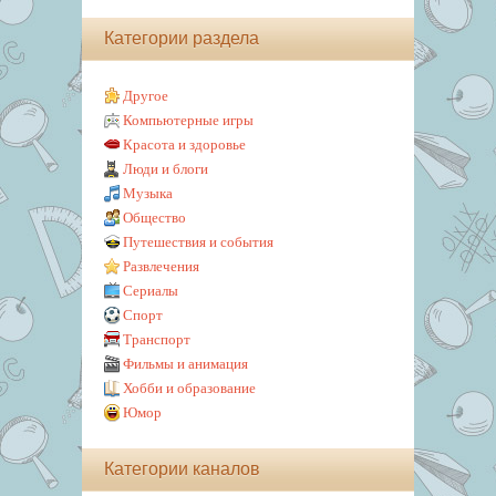
Категории раздела
Другое
Компьютерные игры
Красота и здоровье
Люди и блоги
Музыка
Общество
Путешествия и события
Развлечения
Сериалы
Спорт
Транспорт
Фильмы и анимация
Хобби и образование
Юмор
Категории каналов