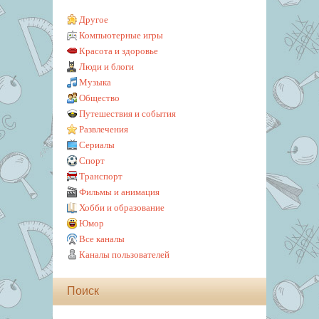
Другое
Компьютерные игры
Красота и здоровье
Люди и блоги
Музыка
Общество
Путешествия и события
Развлечения
Сериалы
Спорт
Транспорт
Фильмы и анимация
Хобби и образование
Юмор
Все каналы
Каналы пользователей
Поиск