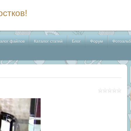
остков!
талог файлов
Каталог статей
Блог
Форум
Фотоаль