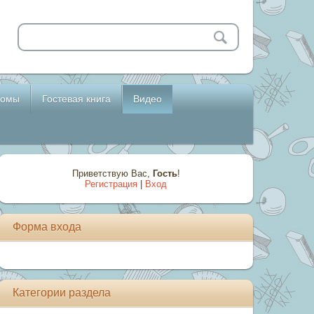
бомы
Гостевая книга
Видео
Приветствую Вас
,
Гость
!
Регистрация
|
Вход
Форма входа
Категории раздела