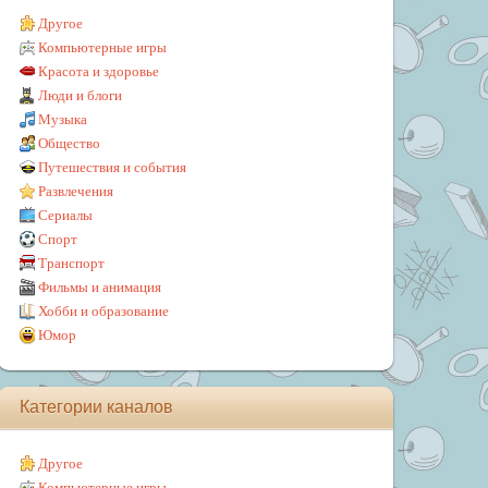
Другое
Компьютерные игры
Красота и здоровье
Люди и блоги
Музыка
Общество
Путешествия и события
Развлечения
Сериалы
Спорт
Транспорт
Фильмы и анимация
Хобби и образование
Юмор
Категории каналов
Другое
Компьютерные игры