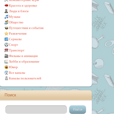
Красота и здоровье
Люди и блоги
Музыка
Общество
Путешествия и события
Развлечения
Сериалы
Спорт
Транспорт
Фильмы и анимация
Хобби и образование
Юмор
Все каналы
Каналы пользователей
Поиск