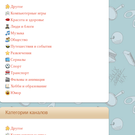
Другое
Компьютерные игры
Красота и здоровье
Люди и блоги
Музыка
Общество
Путешествия и события
Развлечения
Сериалы
Спорт
Транспорт
Фильмы и анимация
Хобби и образование
Юмор
Категории каналов
Другое
Компьютерные игры