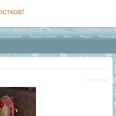
остков!
талог файлов
Каталог статей
Блог
Форум
Фотоаль