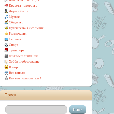
Красота и здоровье
Люди и блоги
Музыка
Общество
Путешествия и события
Развлечения
Сериалы
Спорт
Транспорт
Фильмы и анимация
Хобби и образование
Юмор
Все каналы
Каналы пользователей
Поиск