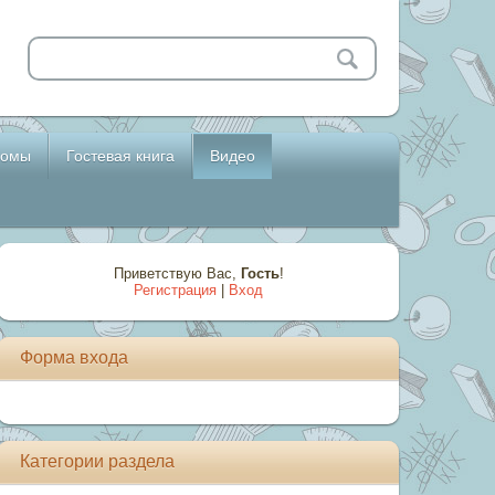
бомы
Гостевая книга
Видео
Приветствую Вас
,
Гость
!
Регистрация
|
Вход
Форма входа
Категории раздела