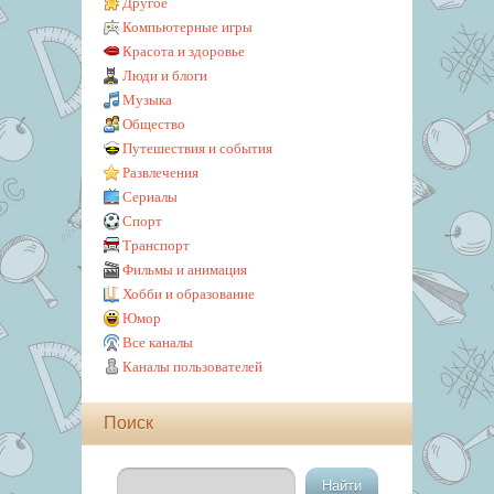
Другое
Компьютерные игры
Красота и здоровье
Люди и блоги
Музыка
Общество
Путешествия и события
Развлечения
Сериалы
Спорт
Транспорт
Фильмы и анимация
Хобби и образование
Юмор
Все каналы
Каналы пользователей
Поиск