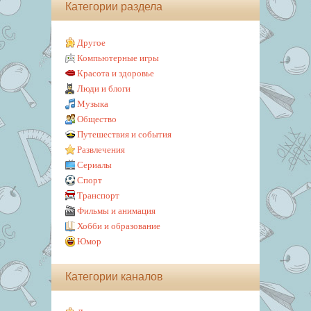
Категории раздела
Другое
Компьютерные игры
Красота и здоровье
Люди и блоги
Музыка
Общество
Путешествия и события
Развлечения
Сериалы
Спорт
Транспорт
Фильмы и анимация
Хобби и образование
Юмор
Категории каналов