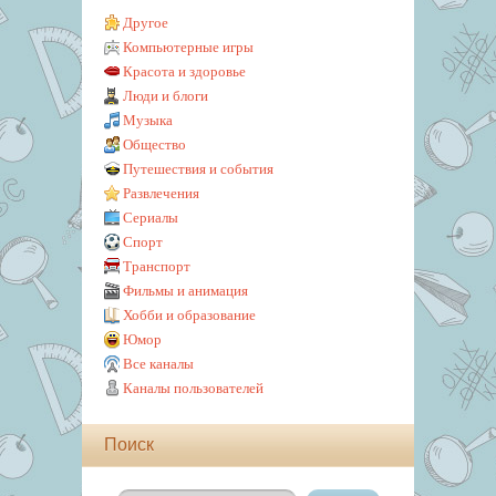
Другое
Компьютерные игры
Красота и здоровье
Люди и блоги
Музыка
Общество
Путешествия и события
Развлечения
Сериалы
Спорт
Транспорт
Фильмы и анимация
Хобби и образование
Юмор
Все каналы
Каналы пользователей
Поиск