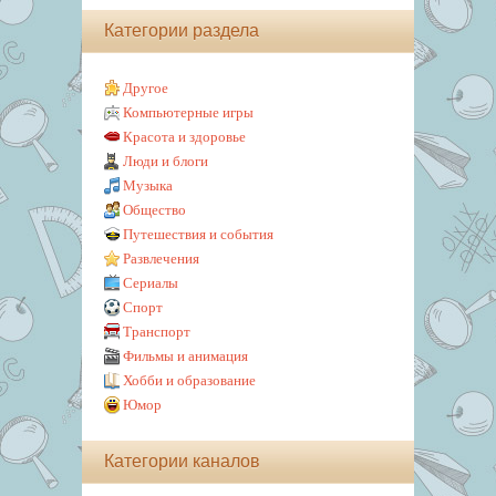
Категории раздела
Другое
Компьютерные игры
Красота и здоровье
Люди и блоги
Музыка
Общество
Путешествия и события
Развлечения
Сериалы
Спорт
Транспорт
Фильмы и анимация
Хобби и образование
Юмор
Категории каналов