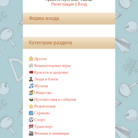
Регистрация
|
Вход
Форма входа
Категории раздела
Другое
Компьютерные игры
Красота и здоровье
Люди и блоги
Музыка
Общество
Путешествия и события
Развлечения
Сериалы
Спорт
Транспорт
Фильмы и анимация