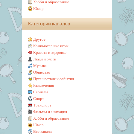
Хобби и образование
Юмор
Категории каналов
Другое
Компьютерные игры
Красота и здоровье
Люди и блоги
Музыка
Общество
Путешествия и события
Развлечения
Сериалы
Спорт
Транспорт
Фильмы и анимация
Хобби и образование
Юмор
Все каналы