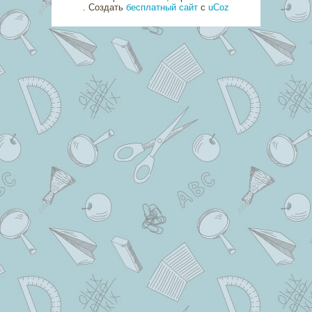
.
Создать
бесплатный сайт
с
uCoz