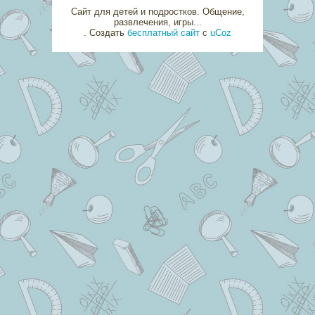
Сайт для детей и подростков. Общение,
развлечения, игры...
.
Создать
бесплатный сайт
с
uCoz