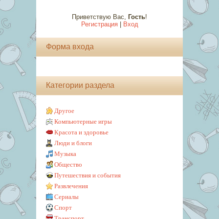
Приветствую Вас
,
Гость
!
Регистрация
|
Вход
Форма входа
Категории раздела
Другое
Компьютерные игры
Красота и здоровье
Люди и блоги
Музыка
Общество
Путешествия и события
Развлечения
Сериалы
Спорт
Транспорт