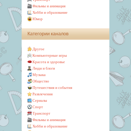
Фильмы и анимация
Хобби и образование
Юмор
Категории каналов
Другое
Компьютерные игры
Красота и здоровье
Люди и блоги
Музыка
Общество
Путешествия и события
Развлечения
Сериалы
Спорт
Транспорт
Фильмы и анимация
Хобби и образование