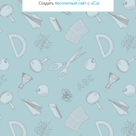
.
Создать
бесплатный сайт
с
uCoz