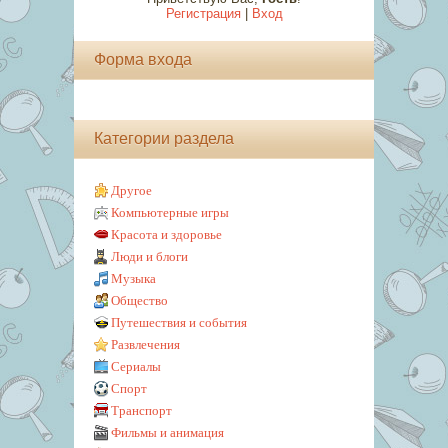
Регистрация
|
Вход
Форма входа
Категории раздела
Другое
Компьютерные игры
Красота и здоровье
Люди и блоги
Музыка
Общество
Путешествия и события
Развлечения
Сериалы
Спорт
Транспорт
Фильмы и анимация