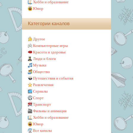
Хобби и образование
Юмор
Категории каналов
Другое
Компьютерные игры
Красота и здоровье
Люди и блоги
Музыка
Общество
Путешествия и события
Развлечения
Сериалы
Спорт
Транспорт
Фильмы и анимация
Хобби и образование
Юмор
Все каналы