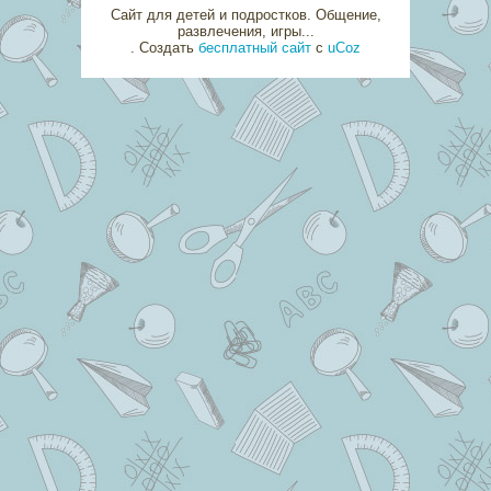
Сайт для детей и подростков. Общение,
развлечения, игры...
.
Создать
бесплатный сайт
с
uCoz