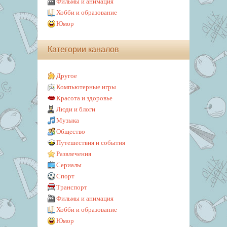
Фильмы и анимация
Хобби и образование
Юмор
Категории каналов
Другое
Компьютерные игры
Красота и здоровье
Люди и блоги
Музыка
Общество
Путешествия и события
Развлечения
Сериалы
Спорт
Транспорт
Фильмы и анимация
Хобби и образование
Юмор