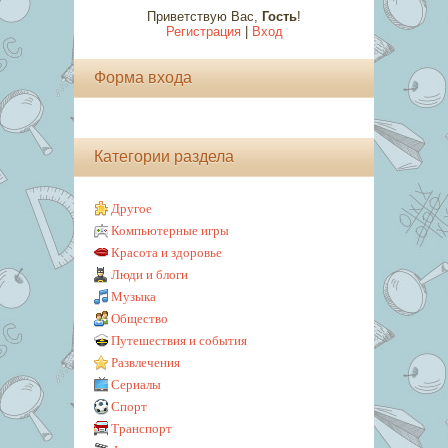
Приветствую Вас
,
Гость
!
Регистрация
|
Вход
Форма входа
Категории раздела
Другое
Компьютерные игры
Красота и здоровье
Люди и блоги
Музыка
Общество
Путешествия и события
Развлечения
Сериалы
Спорт
Транспорт