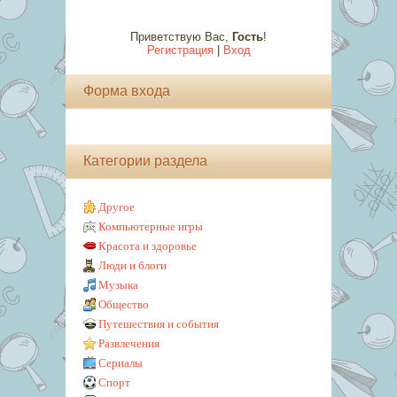
Приветствую Вас
,
Гость
!
Регистрация
|
Вход
Форма входа
Категории раздела
Другое
Компьютерные игры
Красота и здоровье
Люди и блоги
Музыка
Общество
Путешествия и события
Развлечения
Сериалы
Спорт