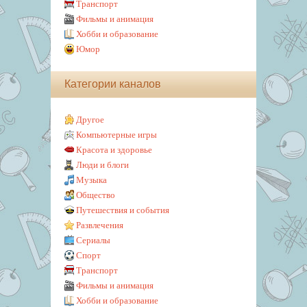
Транспорт
Фильмы и анимация
Хобби и образование
Юмор
Категории каналов
Другое
Компьютерные игры
Красота и здоровье
Люди и блоги
Музыка
Общество
Путешествия и события
Развлечения
Сериалы
Спорт
Транспорт
Фильмы и анимация
Хобби и образование