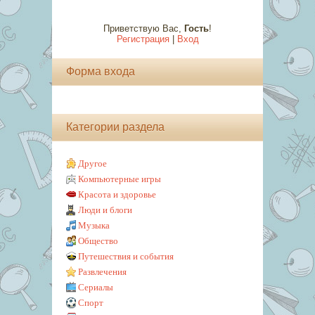
Приветствую Вас
,
Гость
!
Регистрация
|
Вход
Форма входа
Категории раздела
Другое
Компьютерные игры
Красота и здоровье
Люди и блоги
Музыка
Общество
Путешествия и события
Развлечения
Сериалы
Спорт