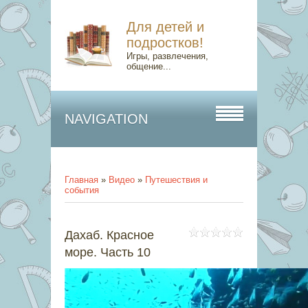
Для детей и
подростков!
Игры, развлечения,
общение...
NAVIGATION
Главная
»
Видео
»
Путешествия и
события
Дахаб. Красное
море. Часть 10