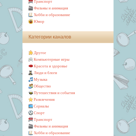
Транспорт
Фильмы и анимация
Хобби и образование
Юмор
Категории каналов
Другое
Компьютерные игры
Красота и здоровье
Люди и блоги
Музыка
Общество
Путешествия и события
Развлечения
Сериалы
Спорт
Транспорт
Фильмы и анимация
Хобби и образование