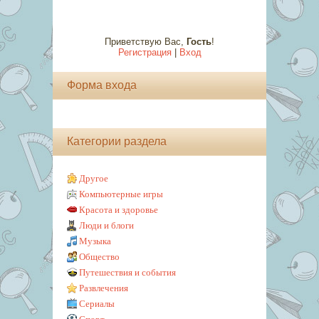
Приветствую Вас
,
Гость
!
Регистрация
|
Вход
Форма входа
Категории раздела
Другое
Компьютерные игры
Красота и здоровье
Люди и блоги
Музыка
Общество
Путешествия и события
Развлечения
Сериалы