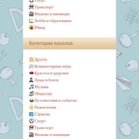
Спорт
Транспорт
Фильмы и анимация
Хобби и образование
Юмор
Категории каналов
Другое
Компьютерные игры
Красота и здоровье
Люди и блоги
Музыка
Общество
Путешествия и события
Развлечения
Сериалы
Спорт
Транспорт
Фильмы и анимация