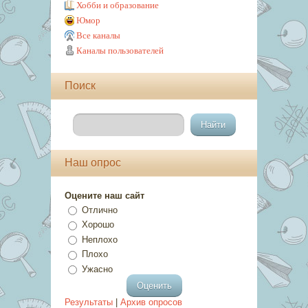
Хобби и образование
Юмор
Все каналы
Каналы пользователей
Поиск
Наш опрос
Оцените наш сайт
Отлично
Хорошо
Неплохо
Плохо
Ужасно
Результаты
|
Архив опросов