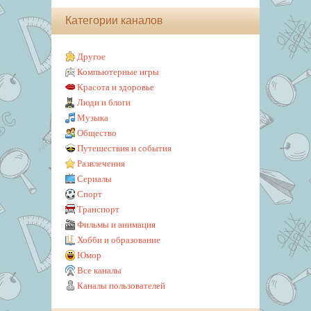
Категории каналов
Другое
Компьютерные игры
Красота и здоровье
Люди и блоги
Музыка
Общество
Путешествия и события
Развлечения
Сериалы
Спорт
Транспорт
Фильмы и анимация
Хобби и образование
Юмор
Все каналы
Каналы пользователей