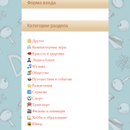
Форма входа
Категории раздела
Другое
Компьютерные игры
Красота и здоровье
Люди и блоги
Музыка
Общество
Путешествия и события
Развлечения
Сериалы
Спорт
Транспорт
Фильмы и анимация
Хобби и образование
Юмор