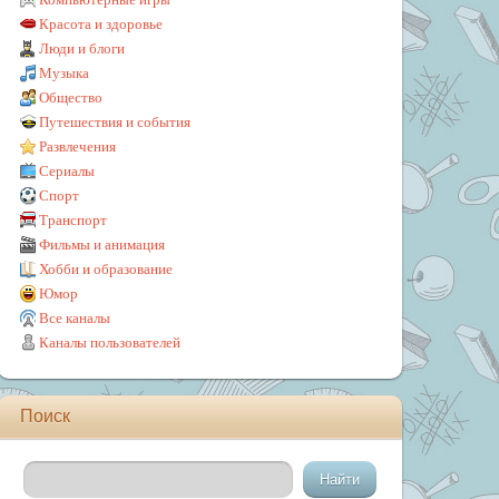
Красота и здоровье
Люди и блоги
Музыка
Общество
Путешествия и события
Развлечения
Сериалы
Спорт
Транспорт
Фильмы и анимация
Хобби и образование
Юмор
Все каналы
Каналы пользователей
Поиск