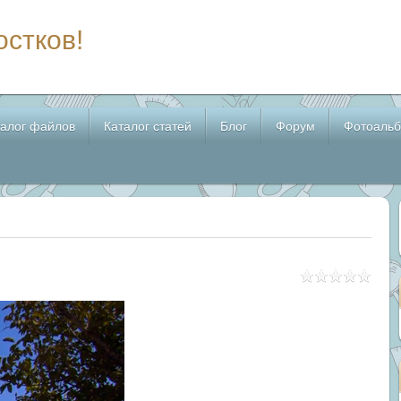
остков!
талог файлов
Каталог статей
Блог
Форум
Фотоаль