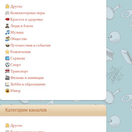
Другое
Компьютерные игры
Красота и здоровье
Люди и блоги
Музыка
Общество
Путешествия и события
Развлечения
Сериалы
Спорт
Транспорт
Фильмы и анимация
Хобби и образование
Юмор
Категории каналов
Другое
Компьютерные игры