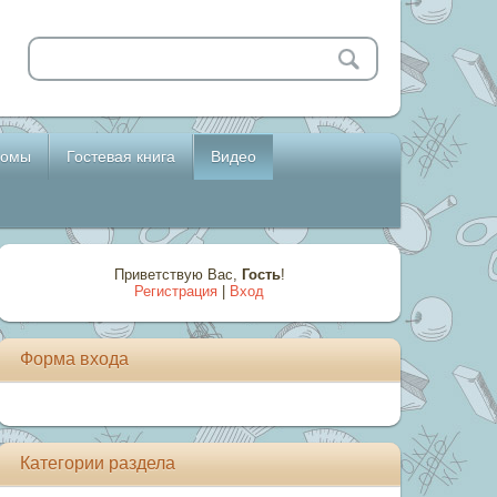
бомы
Гостевая книга
Видео
Приветствую Вас
,
Гость
!
Регистрация
|
Вход
Форма входа
Категории раздела