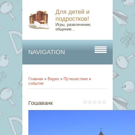
Для детей и
подростков!
Игры, развлечения,
общение...
NAVIGATION
Главная
»
Видео
»
Путешествия и
события
Гошаванк