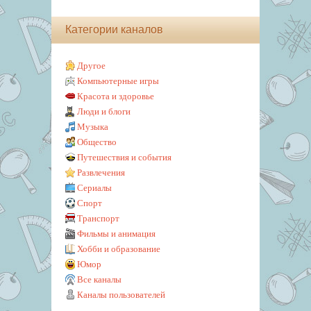
Категории каналов
Другое
Компьютерные игры
Красота и здоровье
Люди и блоги
Музыка
Общество
Путешествия и события
Развлечения
Сериалы
Спорт
Транспорт
Фильмы и анимация
Хобби и образование
Юмор
Все каналы
Каналы пользователей