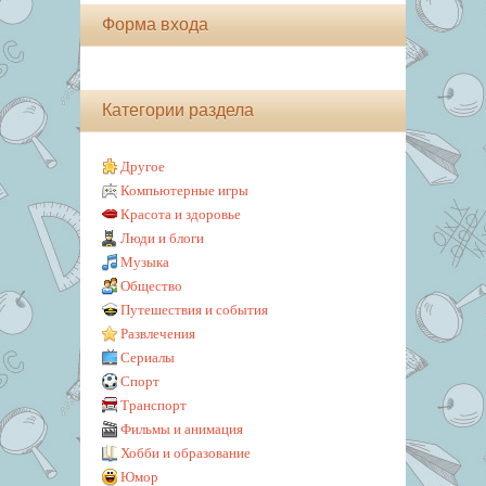
Форма входа
Категории раздела
Другое
Компьютерные игры
Красота и здоровье
Люди и блоги
Музыка
Общество
Путешествия и события
Развлечения
Сериалы
Спорт
Транспорт
Фильмы и анимация
Хобби и образование
Юмор