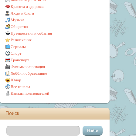
Красота и здоровье
Люди и блоги
Музыка
Общество
Путешествия и события
Развлечения
Сериалы
Спорт
Транспорт
Фильмы и анимация
Хобби и образование
Юмор
Все каналы
Каналы пользователей
Поиск