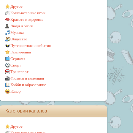
Другое
Компьютерные игры
Красота и здоровье
Люди и блоги
Музыка
Общество
Путешествия и события
Развлечения
Сериалы
Спорт
Транспорт
Фильмы и анимация
Хобби и образование
Юмор
Категории каналов
Другое
Компьютерные игры