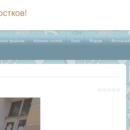
остков!
талог файлов
Каталог статей
Блог
Форум
Фотоаль