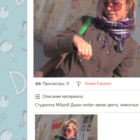
Просмотры
: 0
Street Fashion
Описание материала
:
Студентка МАрхИ Даша любит яркие цвета, животных 