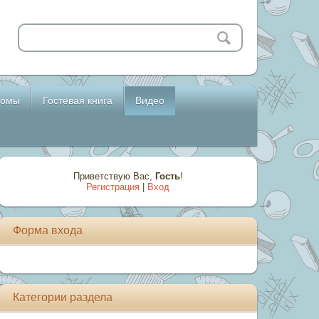
бомы
Гостевая книга
Видео
Приветствую Вас
,
Гость
!
Регистрация
|
Вход
Форма входа
Категории раздела