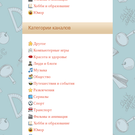
Хобби и образование
Юмор
Категории каналов
Другое
Компьютерные игры
Красота и здоровье
Люди и блоги
Музыка
Общество
Путешествия и события
Развлечения
Сериалы
Спорт
Транспорт
Фильмы и анимация
Хобби и образование
Юмор