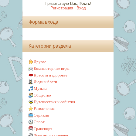
Приветствую Вас
,
Гость
!
Регистрация
|
Вход
Форма входа
Категории раздела
Другое
Компьютерные игры
Красота и здоровье
Люди и блоги
Музыка
Общество
Путешествия и события
Развлечения
Сериалы
Спорт
Транспорт
Фильмы и анимация