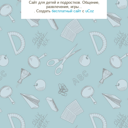
Сайт для детей и подростков. Общение,
развлечения, игры...
.
Создать
бесплатный сайт
с
uCoz