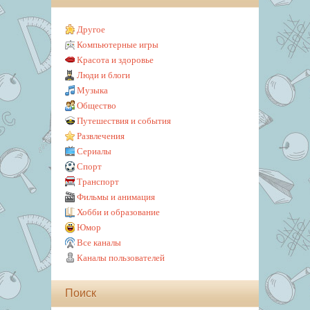
Другое
Компьютерные игры
Красота и здоровье
Люди и блоги
Музыка
Общество
Путешествия и события
Развлечения
Сериалы
Спорт
Транспорт
Фильмы и анимация
Хобби и образование
Юмор
Все каналы
Каналы пользователей
Поиск