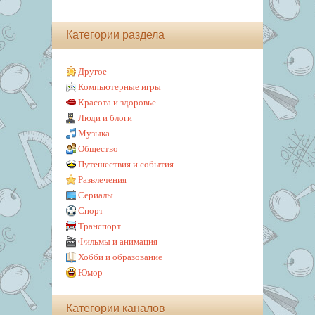
Категории раздела
Другое
Компьютерные игры
Красота и здоровье
Люди и блоги
Музыка
Общество
Путешествия и события
Развлечения
Сериалы
Спорт
Транспорт
Фильмы и анимация
Хобби и образование
Юмор
Категории каналов