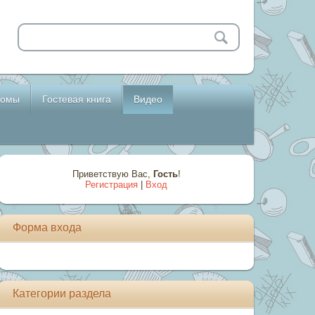
бомы
Гостевая книга
Видео
Приветствую Вас
,
Гость
!
Регистрация
|
Вход
Форма входа
Категории раздела