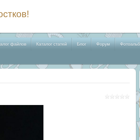
остков!
талог файлов
Каталог статей
Блог
Форум
Фотоаль