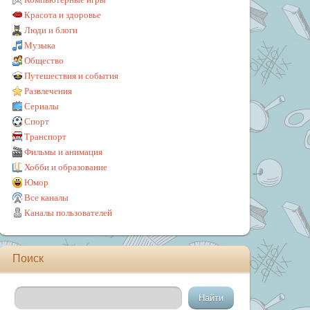
Красота и здоровье
Люди и блоги
Музыка
Общество
Путешествия и события
Развлечения
Сериалы
Спорт
Транспорт
Фильмы и анимация
Хобби и образование
Юмор
Все каналы
Каналы пользователей
Поиск