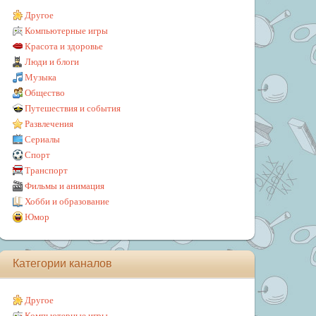
Другое
Компьютерные игры
Красота и здоровье
Люди и блоги
Музыка
Общество
Путешествия и события
Развлечения
Сериалы
Спорт
Транспорт
Фильмы и анимация
Хобби и образование
Юмор
Категории каналов
Другое
Компьютерные игры