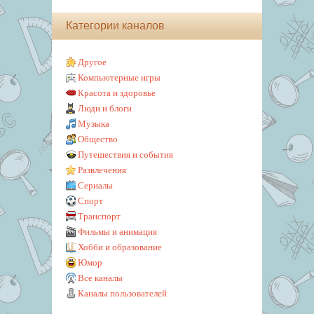
Категории каналов
Другое
Компьютерные игры
Красота и здоровье
Люди и блоги
Музыка
Общество
Путешествия и события
Развлечения
Сериалы
Спорт
Транспорт
Фильмы и анимация
Хобби и образование
Юмор
Все каналы
Каналы пользователей