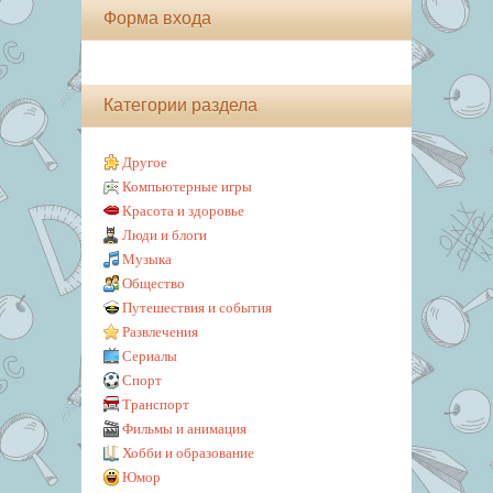
Форма входа
Категории раздела
Другое
Компьютерные игры
Красота и здоровье
Люди и блоги
Музыка
Общество
Путешествия и события
Развлечения
Сериалы
Спорт
Транспорт
Фильмы и анимация
Хобби и образование
Юмор