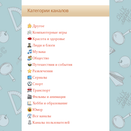
Категории каналов
Другое
Компьютерные игры
Красота и здоровье
Люди и блоги
Музыка
Общество
Путешествия и события
Развлечения
Сериалы
Спорт
Транспорт
Фильмы и анимация
Хобби и образование
Юмор
Все каналы
Каналы пользователей