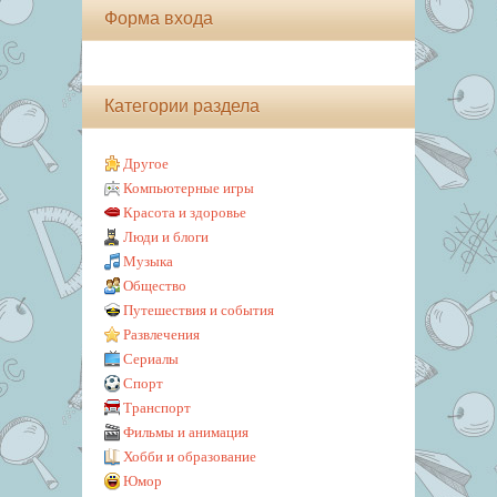
Форма входа
Категории раздела
Другое
Компьютерные игры
Красота и здоровье
Люди и блоги
Музыка
Общество
Путешествия и события
Развлечения
Сериалы
Спорт
Транспорт
Фильмы и анимация
Хобби и образование
Юмор