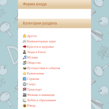
Форма входа
Категории раздела
Другое
Компьютерные игры
Красота и здоровье
Люди и блоги
Музыка
Общество
Путешествия и события
Развлечения
Сериалы
Спорт
Транспорт
Фильмы и анимация
Хобби и образование
Юмор