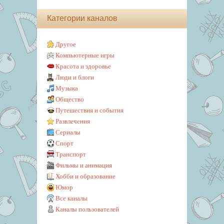
Категории каналов
Другое
Компьютерные игры
Красота и здоровье
Люди и блоги
Музыка
Общество
Путешествия и события
Развлечения
Сериалы
Спорт
Транспорт
Фильмы и анимация
Хобби и образование
Юмор
Все каналы
Каналы пользователей