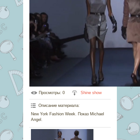
Просмотры
: 0
Shine show
Описание материала
:
New York Fashion Week. Показ Michael
Angel.