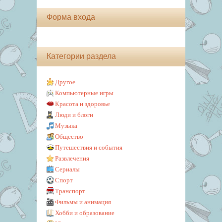
Форма входа
Категории раздела
Другое
Компьютерные игры
Красота и здоровье
Люди и блоги
Музыка
Общество
Путешествия и события
Развлечения
Сериалы
Спорт
Транспорт
Фильмы и анимация
Хобби и образование