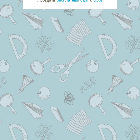
.
Создать
бесплатный сайт
с
uCoz