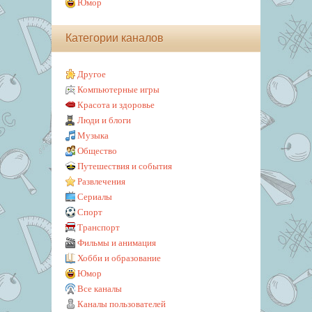
Юмор
Категории каналов
Другое
Компьютерные игры
Красота и здоровье
Люди и блоги
Музыка
Общество
Путешествия и события
Развлечения
Сериалы
Спорт
Транспорт
Фильмы и анимация
Хобби и образование
Юмор
Все каналы
Каналы пользователей