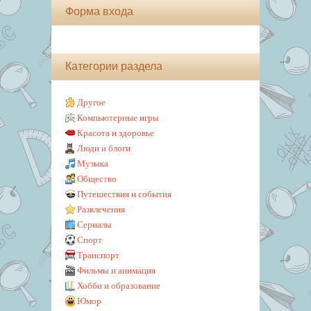
Форма входа
Категории раздела
Другое
Компьютерные игры
Красота и здоровье
Люди и блоги
Музыка
Общество
Путешествия и события
Развлечения
Сериалы
Спорт
Транспорт
Фильмы и анимация
Хобби и образование
Юмор