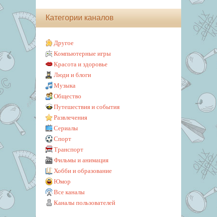
Категории каналов
Другое
Компьютерные игры
Красота и здоровье
Люди и блоги
Музыка
Общество
Путешествия и события
Развлечения
Сериалы
Спорт
Транспорт
Фильмы и анимация
Хобби и образование
Юмор
Все каналы
Каналы пользователей