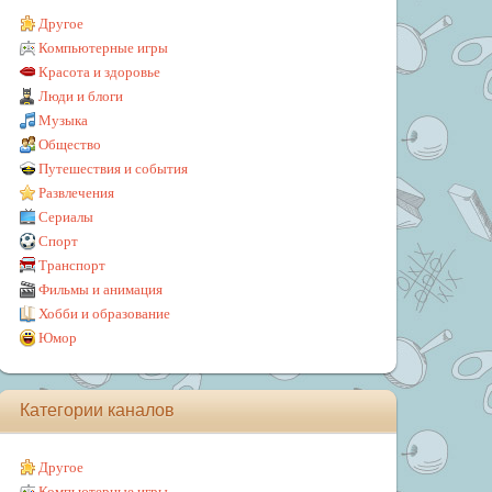
Другое
Компьютерные игры
Красота и здоровье
Люди и блоги
Музыка
Общество
Путешествия и события
Развлечения
Сериалы
Спорт
Транспорт
Фильмы и анимация
Хобби и образование
Юмор
Категории каналов
Другое
Компьютерные игры