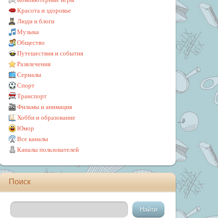
Красота и здоровье
Люди и блоги
Музыка
Общество
Путешествия и события
Развлечения
Сериалы
Спорт
Транспорт
Фильмы и анимация
Хобби и образование
Юмор
Все каналы
Каналы пользователей
Поиск