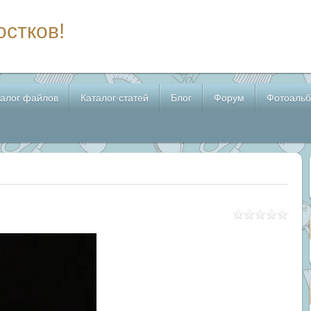
остков!
талог файлов
Каталог статей
Блог
Форум
Фотоаль