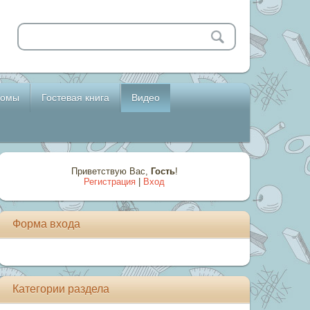
бомы
Гостевая книга
Видео
Приветствую Вас
,
Гость
!
Регистрация
|
Вход
Форма входа
Категории раздела