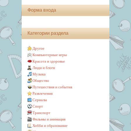
Форма входа
Категории раздела
Другое
Компьютерные игры
Красота и здоровье
Люди и блоги
Музыка
Общество
Путешествия и события
Развлечения
Сериалы
Спорт
Транспорт
Фильмы и анимация
Хобби и образование