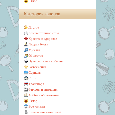
Юмор
Категории каналов
Другое
Компьютерные игры
Красота и здоровье
Люди и блоги
Музыка
Общество
Путешествия и события
Развлечения
Сериалы
Спорт
Транспорт
Фильмы и анимация
Хобби и образование
Юмор
Все каналы
Каналы пользователей