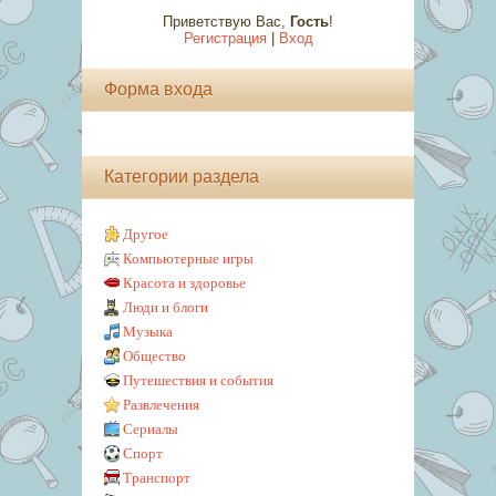
Приветствую Вас
,
Гость
!
Регистрация
|
Вход
Форма входа
Категории раздела
Другое
Компьютерные игры
Красота и здоровье
Люди и блоги
Музыка
Общество
Путешествия и события
Развлечения
Сериалы
Спорт
Транспорт