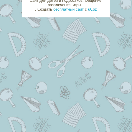
Сайт для детей и подростков. Общение,
развлечения, игры...
.
Создать
бесплатный сайт
с
uCoz