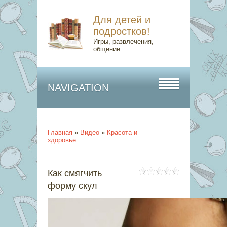
Для детей и
подростков!
Игры, развлечения,
общение...
NAVIGATION
Главная
»
Видео
»
Красота и
здоровье
Как смягчить
форму скул