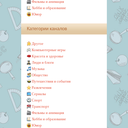
Фильмы и анимация
Хобби и образование
Юмор
Категории каналов
Другое
Компьютерные игры
Красота и здоровье
Люди и блоги
Музыка
Общество
Путешествия и события
Развлечения
Сериалы
Спорт
Транспорт
Фильмы и анимация
Хобби и образование
Юмор