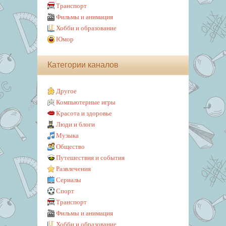
Транспорт
Фильмы и анимация
Хобби и образование
Юмор
Категории каналов
Другое
Компьютерные игры
Красота и здоровье
Люди и блоги
Музыка
Общество
Путешествия и события
Развлечения
Сериалы
Спорт
Транспорт
Фильмы и анимация
Хобби и образование