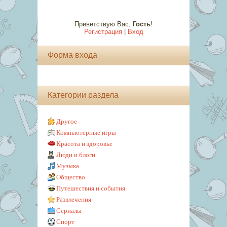
Приветствую Вас
,
Гость
!
Регистрация
|
Вход
Форма входа
Категории раздела
Другое
Компьютерные игры
Красота и здоровье
Люди и блоги
Музыка
Общество
Путешествия и события
Развлечения
Сериалы
Спорт