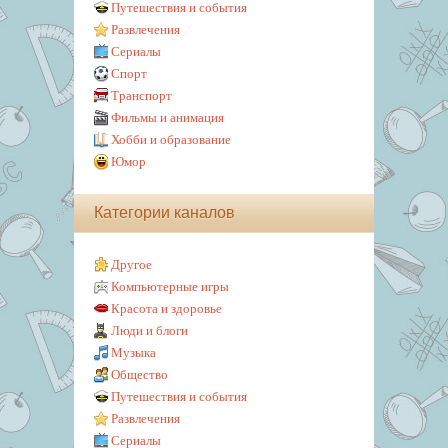
Путешествия и события
Развлечения
Сериалы
Спорт
Транспорт
Фильмы и анимация
Хобби и образование
Юмор
Категории каналов
Другое
Компьютерные игры
Красота и здоровье
Люди и блоги
Музыка
Общество
Путешествия и события
Развлечения
Сериалы