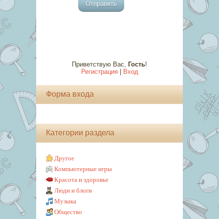
Отправить
Приветствую Вас
,
Гость
!
Регистрация
|
Вход
Форма входа
Категории раздела
Другое
Компьютерные игры
Красота и здоровье
Люди и блоги
Музыка
Общество