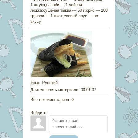
1 штука;васаби — 1 чайная
ложка;сушеная тыква — 50 гр;рис — 100
гр;нори — 1 лист;соевый соус — по
вкусу
Язык
: Русский
Длительность материала
: 00:01:07
Всего комментариев
:
0
Войдите: