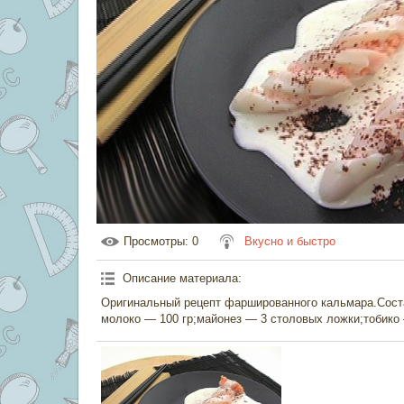
Просмотры
: 0
Вкусно и быстро
Описание материала
:
Оригинальный рецепт фаршированного кальмара.Соста
молоко — 100 гр;майонез — 3 столовых ложки;тобико 