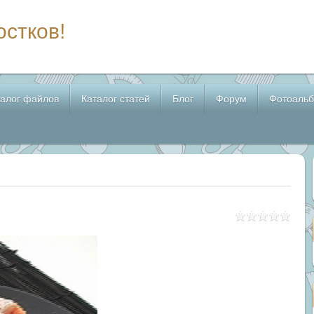
остков!
талог файлов
Каталог статей
Блог
Форум
Фотоаль