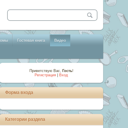
бомы
Гостевая книга
Видео
Приветствую Вас
,
Гость
!
Регистрация
|
Вход
Форма входа
Категории раздела