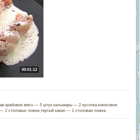
00:01:12
в:крабовое мясо — 5 штук;кальмары — 2 кусочка;кокосовое
— 2 столовых ложки;тертый какао — 1 столовая ложка.