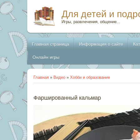
Для детей и подр
Игры, развлечения, общение...
Главная страница
Информация о сайте
Ка
Онлайн игры
Главная
»
Видео
»
Хобби и образование
Фаршированный кальмар