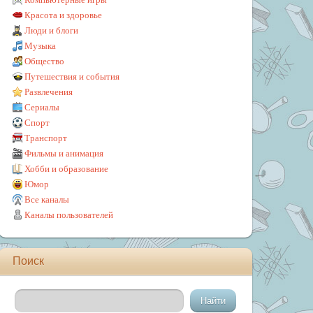
Красота и здоровье
Люди и блоги
Музыка
Общество
Путешествия и события
Развлечения
Сериалы
Спорт
Транспорт
Фильмы и анимация
Хобби и образование
Юмор
Все каналы
Каналы пользователей
Поиск