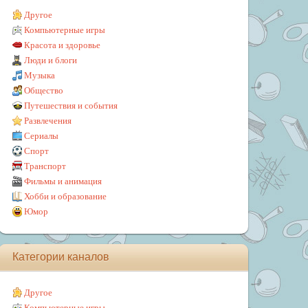
Другое
Компьютерные игры
Красота и здоровье
Люди и блоги
Музыка
Общество
Путешествия и события
Развлечения
Сериалы
Спорт
Транспорт
Фильмы и анимация
Хобби и образование
Юмор
Категории каналов
Другое
Компьютерные игры