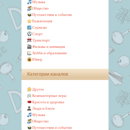
Музыка
Общество
Путешествия и события
Развлечения
Сериалы
Спорт
Транспорт
Фильмы и анимация
Хобби и образование
Юмор
Категории каналов
Другое
Компьютерные игры
Красота и здоровье
Люди и блоги
Музыка
Общество
Путешествия и события