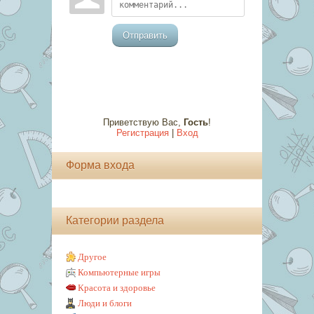
Отправить
Приветствую Вас
,
Гость
!
Регистрация
|
Вход
Форма входа
Категории раздела
Другое
Компьютерные игры
Красота и здоровье
Люди и блоги