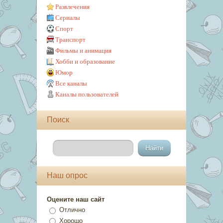
Развлечения
Сериалы
Спорт
Транспорт
Фильмы и анимация
Хобби и образование
Юмор
Все каналы
Каналы пользователей
Поиск
Наш опрос
Оцените наш сайт
Отлично
Хорошо