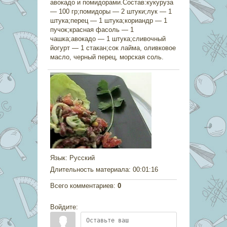
авокадо и помидорами.Состав:кукуруза
— 100 гр;помидоры — 2 штуки;лук — 1
штука;перец — 1 штука;кориандр — 1
пучок;красная фасоль — 1
чашка;авокадо — 1 штука;сливочный
йогурт — 1 стакан;сок лайма, оливковое
масло, черный перец, морская соль.
Язык
: Русский
Длительность материала
: 00:01:16
Всего комментариев
:
0
Войдите: