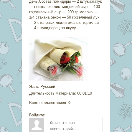
день.Состав:помидоры — 2 штуки;латук
— несколько листьев;синий сыр — 100
гр;сливочный сыр — 200 гр;молоко —
1/4 стакана;бекон — 50 гр;зеленый лук
— 2 столовых ложки;ржаные тортильи
— 4 штуки;перец по вкусу.
Язык
: Русский
Длительность материала
: 00:01:10
Всего комментариев
:
0
Войдите: