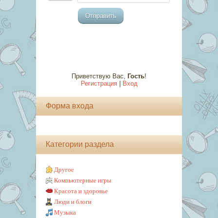
Отправить
Приветствую Вас
,
Гость
!
Регистрация
|
Вход
Форма входа
Категории раздела
Другое
Компьютерные игры
Красота и здоровье
Люди и блоги
Музыка