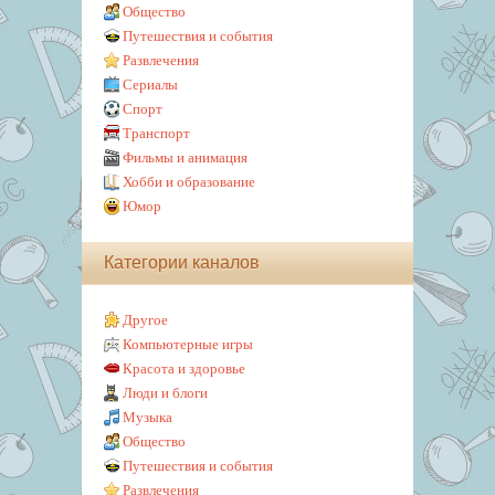
Общество
Путешествия и события
Развлечения
Сериалы
Спорт
Транспорт
Фильмы и анимация
Хобби и образование
Юмор
Категории каналов
Другое
Компьютерные игры
Красота и здоровье
Люди и блоги
Музыка
Общество
Путешествия и события
Развлечения