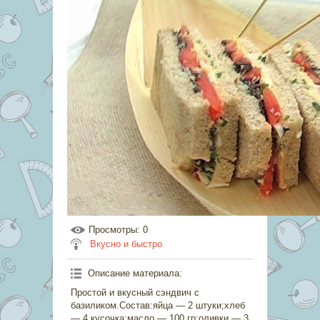
Просмотры
: 0
Вкусно и быстро
Описание материала
:
Простой и вкусный сэндвич с
базиликом.Состав:яйца — 2 штуки;хлеб
— 4 кусочка;масло — 100 гр;оливки — 3