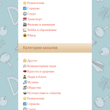
Развлечения
Сериалы
Спорт
Транспорт
Фильмы и анимация
Хобби и образование
Юмор
Категории каналов
Другое
Компьютерные игры
Красота и здоровье
Люди и блоги
Музыка
Общество
Путешествия и события
Развлечения
Сериалы
Спорт