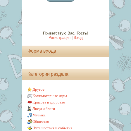
Приветствую Вас
,
Гость
!
Регистрация
|
Вход
Форма входа
Категории раздела
Другое
Компьютерные игры
Красота и здоровье
Люди и блоги
Музыка
Общество
Путешествия и события