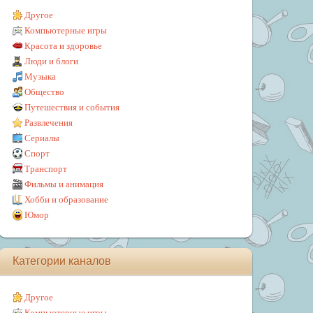
Другое
Компьютерные игры
Красота и здоровье
Люди и блоги
Музыка
Общество
Путешествия и события
Развлечения
Сериалы
Спорт
Транспорт
Фильмы и анимация
Хобби и образование
Юмор
Категории каналов
Другое
Компьютерные игры