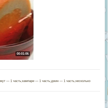
00:01:06
мут — 1 часть;кампари — 1 часть;джин — 1 часть;несколько