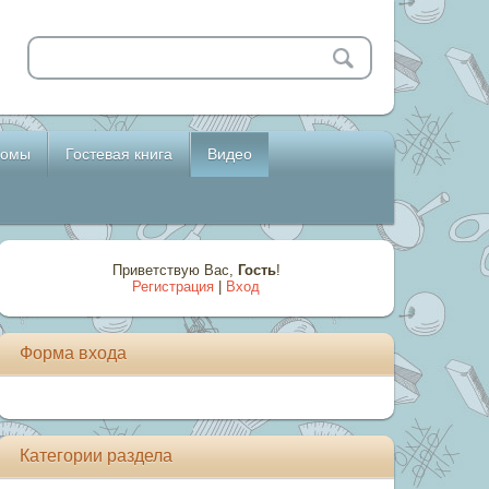
бомы
Гостевая книга
Видео
Приветствую Вас
,
Гость
!
Регистрация
|
Вход
Форма входа
Категории раздела