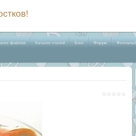
остков!
талог файлов
Каталог статей
Блог
Форум
Фотоаль