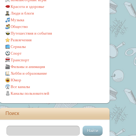
Красота и здоровье
Люди и блоги
Музыка
Общество
Путешествия и события
Развлечения
Сериалы
Спорт
Транспорт
Фильмы и анимация
Хобби и образование
Юмор
Все каналы
Каналы пользователей
Поиск