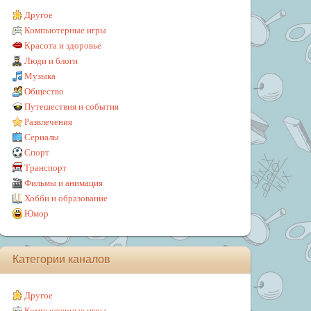
Другое
Компьютерные игры
Красота и здоровье
Люди и блоги
Музыка
Общество
Путешествия и события
Развлечения
Сериалы
Спорт
Транспорт
Фильмы и анимация
Хобби и образование
Юмор
Категории каналов
Другое
Компьютерные игры