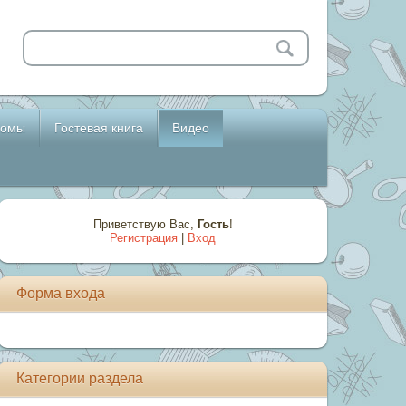
бомы
Гостевая книга
Видео
Приветствую Вас
,
Гость
!
Регистрация
|
Вход
Форма входа
Категории раздела