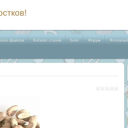
остков!
талог файлов
Каталог статей
Блог
Форум
Фотоаль