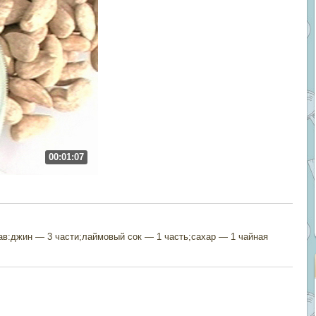
00:01:07
в:джин — 3 части;лаймовый сок — 1 часть;сахар — 1 чайная