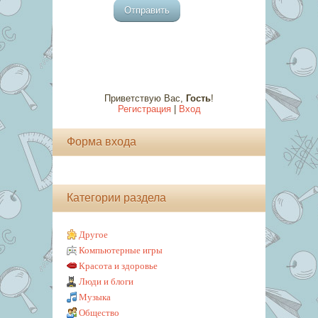
Отправить
Приветствую Вас
,
Гость
!
Регистрация
|
Вход
Форма входа
Категории раздела
Другое
Компьютерные игры
Красота и здоровье
Люди и блоги
Музыка
Общество