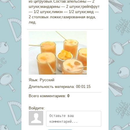
из цитруовых.Состав:апельсины — 2
штуки;мандарины — 2 штуки;грейпфрут
— 1/2 штуки;лимон — 1/2 штуки;мед —
2 столовых ложки;газированная вода,
лед.
Язык
: Русский
Длительность материала
: 00:01:15
Всего комментариев
:
0
Войдите: