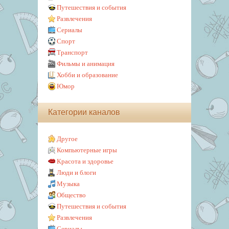
Путешествия и события
Развлечения
Сериалы
Спорт
Транспорт
Фильмы и анимация
Хобби и образование
Юмор
Категории каналов
Другое
Компьютерные игры
Красота и здоровье
Люди и блоги
Музыка
Общество
Путешествия и события
Развлечения
Сериалы