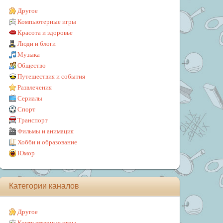
Другое
Компьютерные игры
Красота и здоровье
Люди и блоги
Музыка
Общество
Путешествия и события
Развлечения
Сериалы
Спорт
Транспорт
Фильмы и анимация
Хобби и образование
Юмор
Категории каналов
Другое
Компьютерные игры