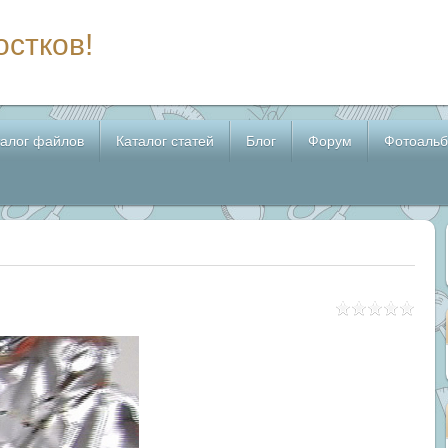
остков!
талог файлов
Каталог статей
Блог
Форум
Фотоаль