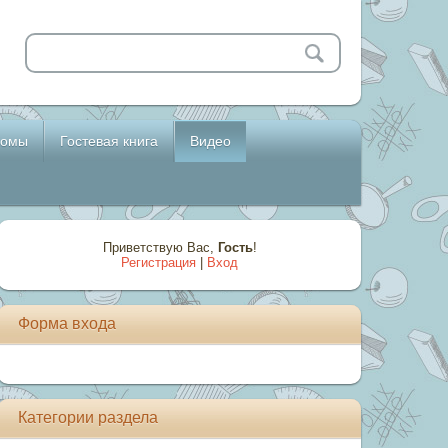
бомы
Гостевая книга
Видео
Приветствую Вас
,
Гость
!
Регистрация
|
Вход
Форма входа
Категории раздела