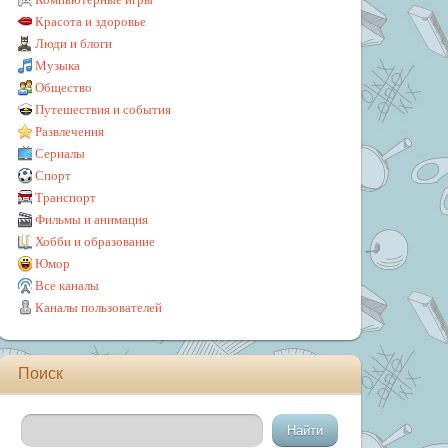
Красота и здоровье
Люди и блоги
Музыка
Общество
Путешествия и события
Развлечения
Сериалы
Спорт
Транспорт
Фильмы и анимация
Хобби и образование
Юмор
Все каналы
Каналы пользователей
Поиск