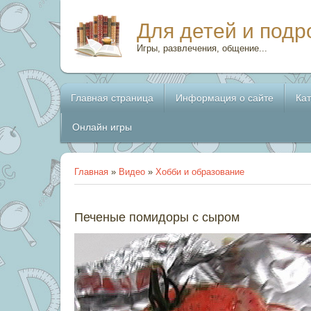
Для детей и подр
Игры, развлечения, общение...
Главная страница
Информация о сайте
Ка
Онлайн игры
Главная
»
Видео
»
Хобби и образование
Печеные помидоры с сыром