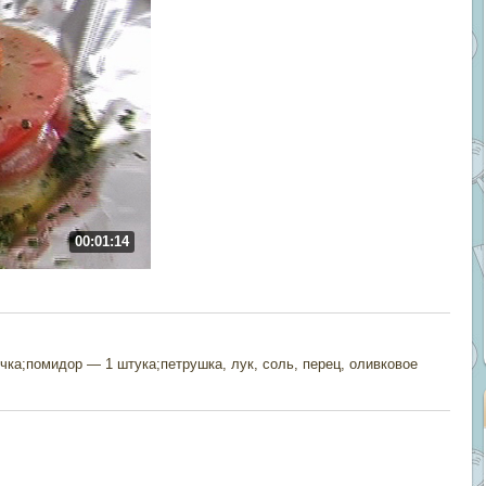
00:01:14
чка;помидор — 1 штука;петрушка, лук, соль, перец, оливковое