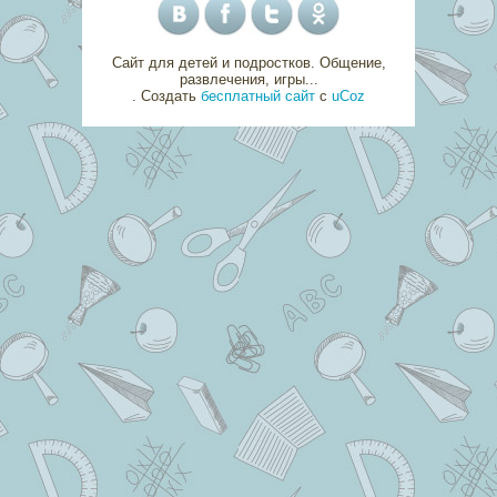
Сайт для детей и подростков. Общение,
развлечения, игры...
.
Создать
бесплатный сайт
с
uCoz