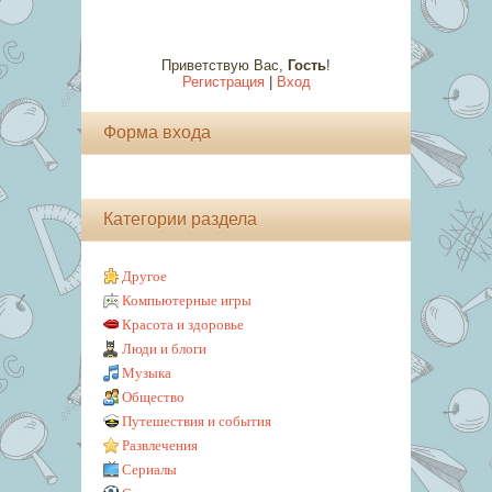
Приветствую Вас
,
Гость
!
Регистрация
|
Вход
Форма входа
Категории раздела
Другое
Компьютерные игры
Красота и здоровье
Люди и блоги
Музыка
Общество
Путешествия и события
Развлечения
Сериалы