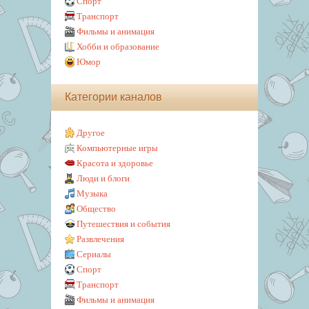
Спорт
Транспорт
Фильмы и анимация
Хобби и образование
Юмор
Категории каналов
Другое
Компьютерные игры
Красота и здоровье
Люди и блоги
Музыка
Общество
Путешествия и события
Развлечения
Сериалы
Спорт
Транспорт
Фильмы и анимация