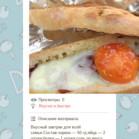
Просмотры
: 0
Вкусно и быстро
Описание материала
:
Вкусный завтрак для всей
семьи.Состав:чоризо — 50 гр;яйца — 2
штуки;булка — 1 штука;соль по вкусу.