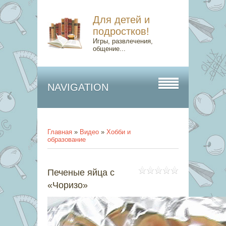
Для детей и
подростков!
Игры, развлечения,
общение...
NAVIGATION
Главная
»
Видео
»
Хобби и
образование
Печеные яйца с
«Чоризо»