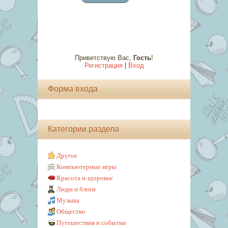
Приветствую Вас
,
Гость
!
Регистрация
|
Вход
Форма входа
Категории раздела
Другое
Компьютерные игры
Красота и здоровье
Люди и блоги
Музыка
Общество
Путешествия и события