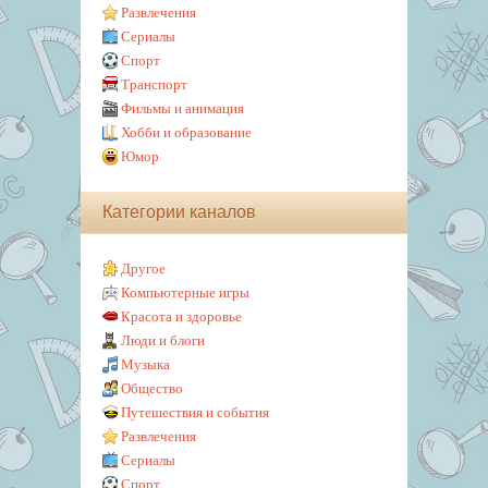
Развлечения
Сериалы
Спорт
Транспорт
Фильмы и анимация
Хобби и образование
Юмор
Категории каналов
Другое
Компьютерные игры
Красота и здоровье
Люди и блоги
Музыка
Общество
Путешествия и события
Развлечения
Сериалы
Спорт